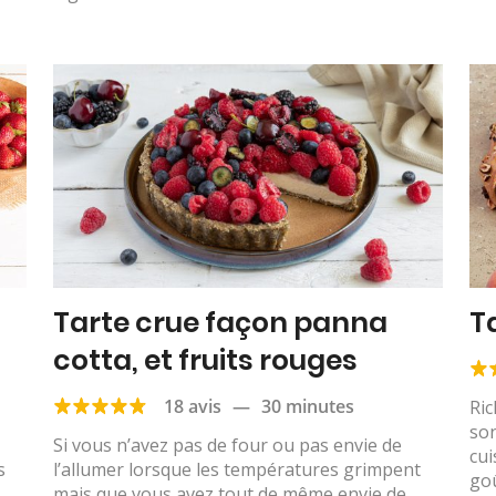
Tarte crue façon panna
T
cotta, et fruits rouges
18 avis
—
30 minutes
Ric
son
Si vous n’avez pas de four ou pas envie de
cui
s
l’allumer lorsque les températures grimpent
goû
mais que vous avez tout de même envie de