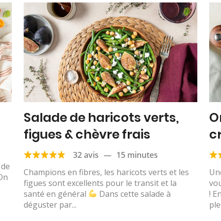
Salade de haricots verts,
O
figues & chèvre frais
c
32 avis
—
15 minutes
 de
Champions en fibres, les haricots verts et les
Un
 On
figues sont excellents pour le transit et la
vou
santé en général
Dans cette salade à
! E
déguster par...
plei