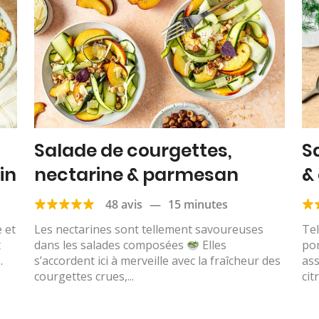
Salade de courgettes,
S
in
nectarine & parmesan
&
48 avis
—
15 minutes
 et
Les nectarines sont tellement savoureuses
Tel
t
dans les salades composées
Elles
po
.
s’accordent ici à merveille avec la fraîcheur des
as
courgettes crues,...
cit