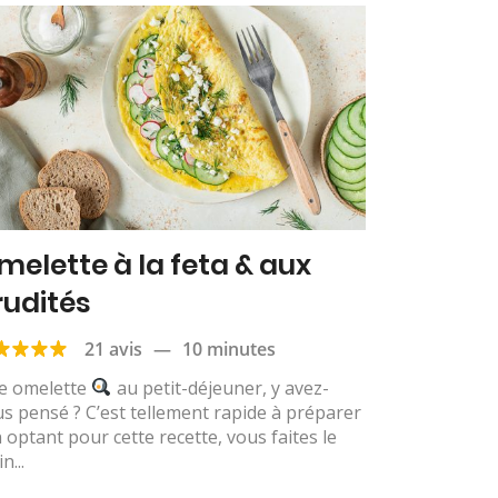
melette à la feta & aux
rudités
21 avis
—
10 minutes
e omelette
au petit-déjeuner, y avez-
s pensé ? C’est tellement rapide à préparer
n optant pour cette recette, vous faites le
n...