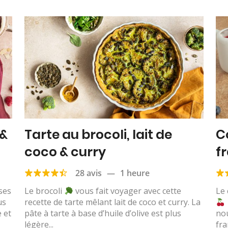
 &
Tarte au brocoli, lait de
C
coco & curry
f
28 avis
—
1 heure
ses
Le brocoli
vous fait voyager avec cette
Le 
us
recette de tarte mêlant lait de coco et curry. La
 et
pâte à tarte à base d’huile d’olive est plus
no
légère...
fra