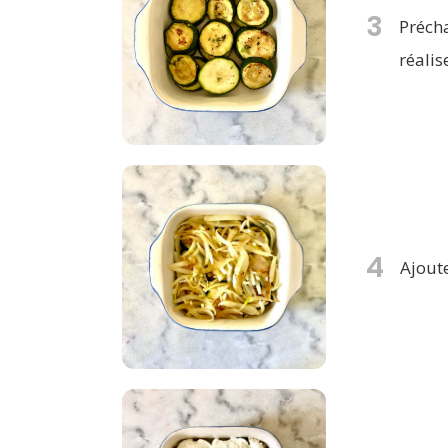
3
Précha
réalis
4
Ajoute