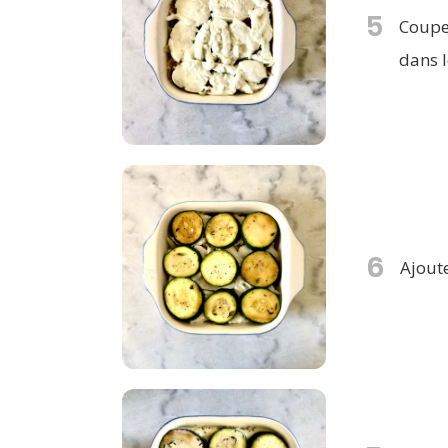
5
Coupez
dans l
6
Ajout