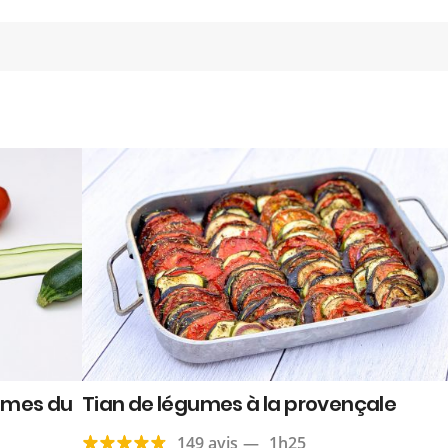
umes du
Tian de légumes à la provençale
149 avis
—
1h25