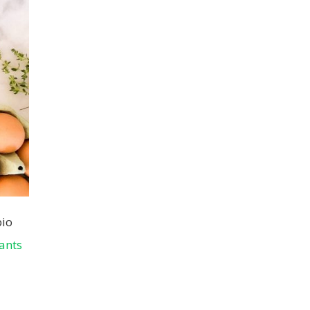
bio
ants