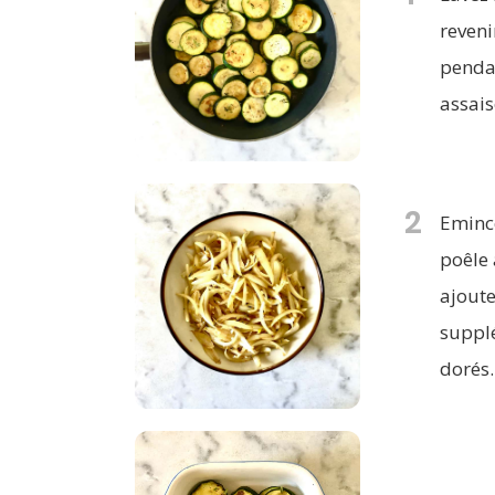
reveni
pendan
assai
2
Emince
poêle 
ajoute
supplé
dorés.