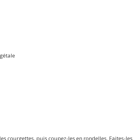
égétale
les courgettes, puis coupez-les en rondelles. Faites-les