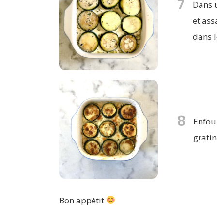
7
Dans u
et ass
dans l
8
Enfou
gratin
Bon appétit