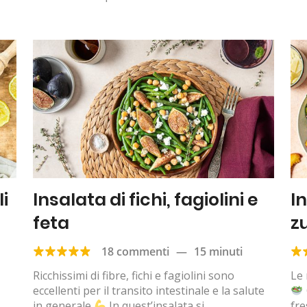
li
Insalata di fichi, fagiolini e
I
feta
z
18 commenti
—
15 minuti
Ricchissimi di fibre, fichi e fagiolini sono
Le 
eccellenti per il transito intestinale e la salute
in generale
In quest’insalata si
fre