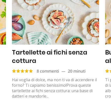
Tartellette ai fichi senza
B
cottura
a
8 commenti
—
20 minuti
Hai voglia di dolce, ma non ti va di accendere il
Ti 
forno? Ti capiamo benissimo!Prova queste
di 
tartellette ai fichi senza cottura: una base di
alb
datteri e mandorle...
cro