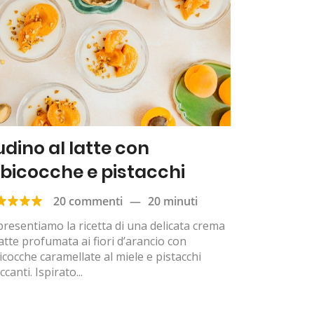
udino al latte con
lbicocche e pistacchi
20 commenti
—
20 minuti
presentiamo la ricetta di una delicata crema
latte profumata ai fiori d’arancio con
icocche caramellate al miele e pistacchi
ccanti. Ispirato...