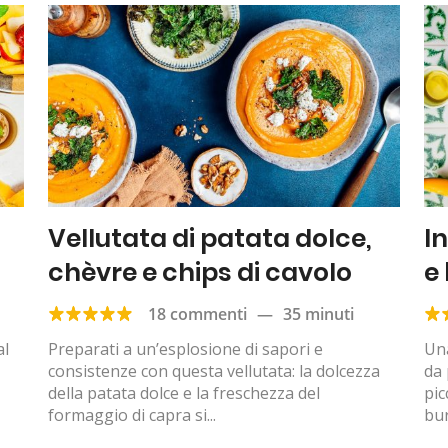
Vellutata di patata dolce,
I
chèvre e chips di cavolo
e
18 commenti
—
35 minuti
al
Preparati a un’esplosione di sapori e
Una
consistenze con questa vellutata: la dolcezza
da 
della patata dolce e la freschezza del
pic
formaggio di capra si...
bur