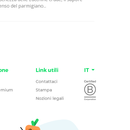
enso del parmigiano...
one
Link utili
IT
Contattaci
remium
Stampa
Nozioni legali