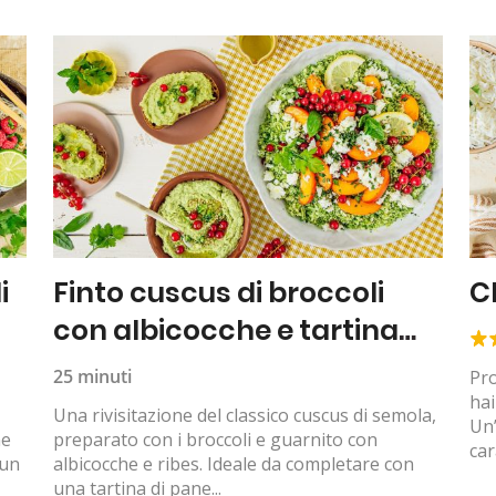
i
Finto cuscus di broccoli
C
con albicocche e tartina
all’hummus
25 minuti
Pro
hai
Una rivisitazione del classico cuscus di semola,
Un’
ne
preparato con i broccoli e guarnito con
car
 un
albicocche e ribes. Ideale da completare con
una tartina di pane...