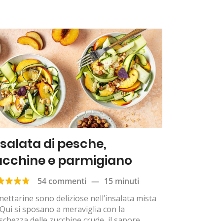
nsalata di pesche,
ucchine e parmigiano
54 commenti
—
15 minuti
nettarine sono deliziose nell’insalata mista
Qui si sposano a meraviglia con la
schezza delle zucchine crude, il sapore