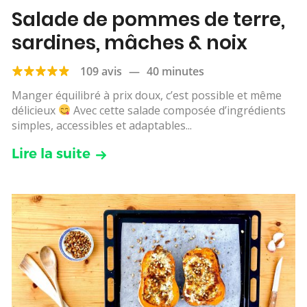
Salade de pommes de terre,
sardines, mâches & noix
109 avis
—
40 minutes
Manger équilibré à prix doux, c’est possible et même
délicieux
Avec cette salade composée d’ingrédients
simples, accessibles et adaptables...
Lire la suite