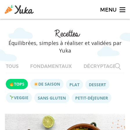
Recettes
Équilibrées, simples à réaliser et validées par
Yuka
TOUS
FONDAMENTAUX
DÉCRYPTAGES
TOPS
DE SAISON
PLAT
DESSERT
VEGGIE
SANS GLUTEN
PETIT-DÉJEUNER