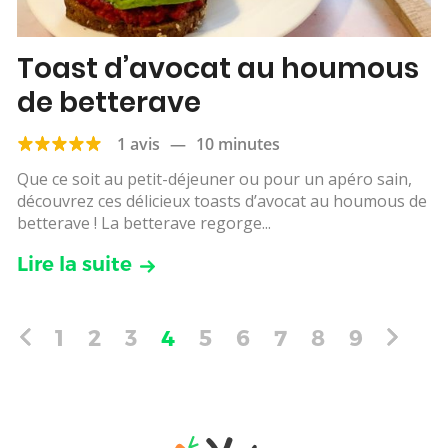
Toast d’avocat au houmous
de betterave
1 avis
—
10 minutes
Que ce soit au petit-déjeuner ou pour un apéro sain,
découvrez ces délicieux toasts d’avocat au houmous de
betterave ! La betterave regorge...
Lire la suite
1
2
3
4
5
6
7
8
9