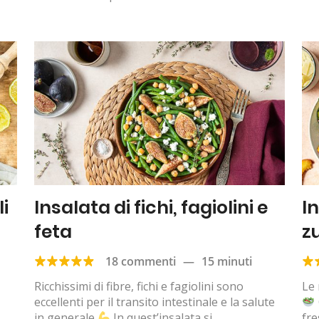
li
Insalata di fichi, fagiolini e
I
feta
z
18 commenti
—
15 minuti
Ricchissimi di fibre, fichi e fagiolini sono
Le 
eccellenti per il transito intestinale e la salute
in generale
In quest’insalata si
fre