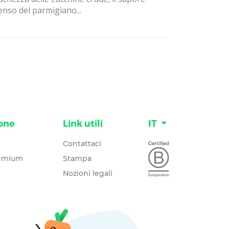
enso del parmigiano...
one
Link utili
IT
Contattaci
remium
Stampa
Nozioni legali