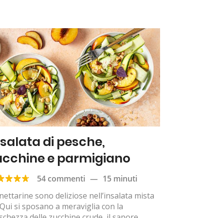
nsalata di pesche,
ucchine e parmigiano
54 commenti
—
15 minuti
nettarine sono deliziose nell’insalata mista
Qui si sposano a meraviglia con la
schezza delle zucchine crude, il sapore