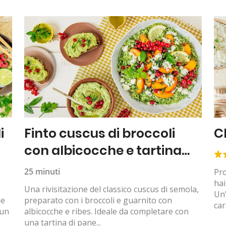
i
Finto cuscus di broccoli
C
con albicocche e tartina
all’hummus
25 minuti
Pro
hai
Una rivisitazione del classico cuscus di semola,
Un’
ne
preparato con i broccoli e guarnito con
car
 un
albicocche e ribes. Ideale da completare con
una tartina di pane...