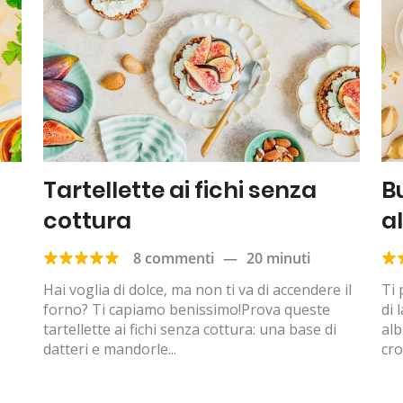
Tartellette ai fichi senza
B
cottura
a
8 commenti
—
20 minuti
Hai voglia di dolce, ma non ti va di accendere il
Ti 
forno? Ti capiamo benissimo!Prova queste
di 
tartellette ai fichi senza cottura: una base di
alb
datteri e mandorle...
cro