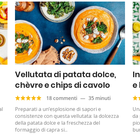
Vellutata di patata dolce,
I
chèvre e chips di cavolo
e
18 commenti
—
35 minuti
al
Preparati a un’esplosione di sapori e
Una
consistenze con questa vellutata: la dolcezza
da 
della patata dolce e la freschezza del
pic
formaggio di capra si...
bur