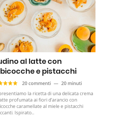
udino al latte con
lbicocche e pistacchi
20 commenti
—
20 minuti
presentiamo la ricetta di una delicata crema
latte profumata ai fiori d’arancio con
icocche caramellate al miele e pistacchi
ccanti. Ispirato...