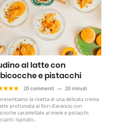
udino al latte con
lbicocche e pistacchi
20 commenti
—
20 minuti
presentiamo la ricetta di una delicata crema
latte profumata ai fiori d’arancio con
icocche caramellate al miele e pistacchi
ccanti. Ispirato...