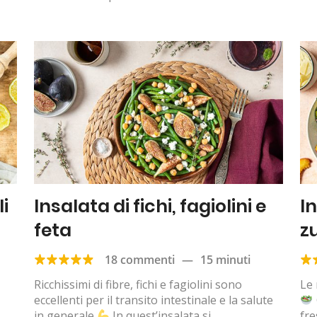
li
Insalata di fichi, fagiolini e
I
feta
z
18 commenti
—
15 minuti
Ricchissimi di fibre, fichi e fagiolini sono
Le 
eccellenti per il transito intestinale e la salute
in generale
In quest’insalata si
fre