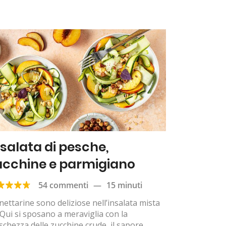
nsalata di pesche,
ucchine e parmigiano
54 commenti
—
15 minuti
nettarine sono deliziose nell’insalata mista
Qui si sposano a meraviglia con la
schezza delle zucchine crude, il sapore