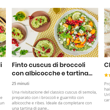
i
Finto cuscus di broccoli
C
con albicocche e tartina
all’hummus
25 minuti
Pro
hai
Una rivisitazione del classico cuscus di semola,
Un’
ne
preparato con i broccoli e guarnito con
car
 un
albicocche e ribes. Ideale da completare con
una tartina di pane...