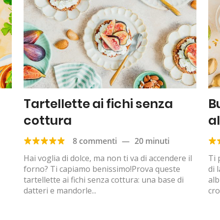
Tartellette ai fichi senza
B
cottura
a
8 commenti
—
20 minuti
Hai voglia di dolce, ma non ti va di accendere il
Ti 
forno? Ti capiamo benissimo!Prova queste
di 
tartellette ai fichi senza cottura: una base di
alb
datteri e mandorle...
cro