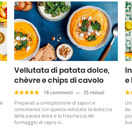
Vellutata di patata dolce,
I
chèvre e chips di cavolo
e
18 commenti
—
35 minuti
al
Preparati a un’esplosione di sapori e
Una
consistenze con questa vellutata: la dolcezza
da 
della patata dolce e la freschezza del
pic
formaggio di capra si...
bur