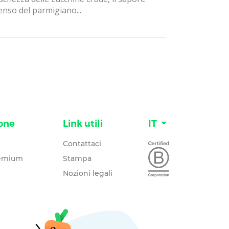
enso del parmigiano...
one
Link utili
IT
Contattaci
remium
Stampa
Nozioni legali