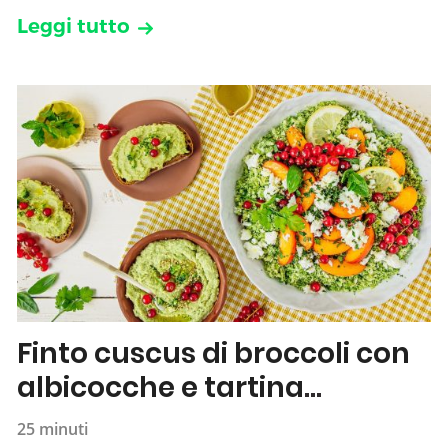
Leggi tutto
Finto cuscus di broccoli con
albicocche e tartina
all’hummus
25 minuti