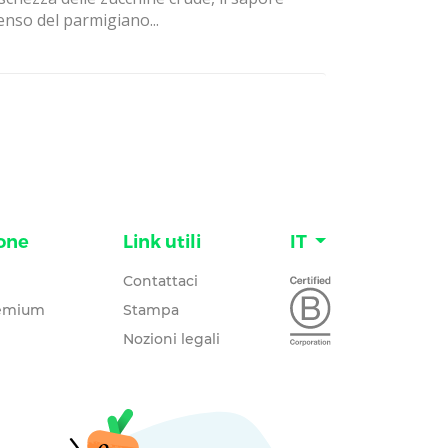
enso del parmigiano...
one
Link utili
IT
Contattaci
remium
Stampa
Nozioni legali