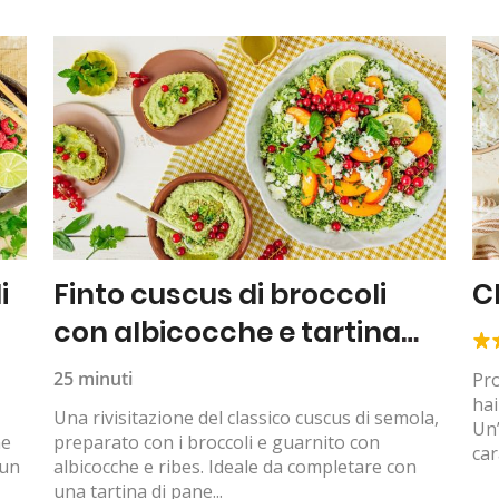
i
Finto cuscus di broccoli
C
con albicocche e tartina
all’hummus
25 minuti
Pro
hai
Una rivisitazione del classico cuscus di semola,
Un’
ne
preparato con i broccoli e guarnito con
car
 un
albicocche e ribes. Ideale da completare con
una tartina di pane...