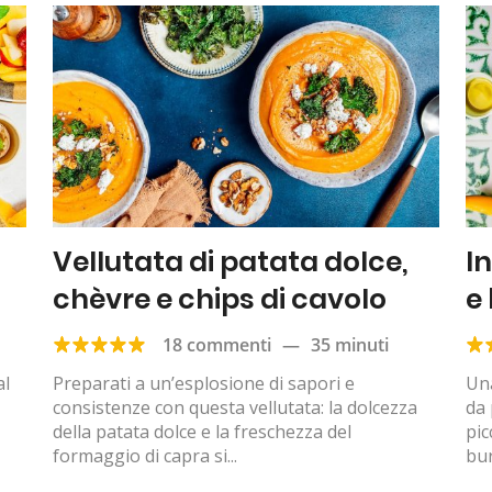
Vellutata di patata dolce,
I
chèvre e chips di cavolo
e
18 commenti
—
35 minuti
al
Preparati a un’esplosione di sapori e
Una
consistenze con questa vellutata: la dolcezza
da 
della patata dolce e la freschezza del
pic
formaggio di capra si...
bur