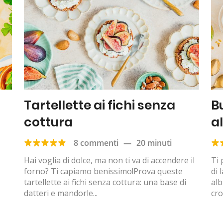
Tartellette ai fichi senza
B
cottura
a
8 commenti
—
20 minuti
Hai voglia di dolce, ma non ti va di accendere il
Ti 
forno? Ti capiamo benissimo!Prova queste
di 
tartellette ai fichi senza cottura: una base di
alb
datteri e mandorle...
cro