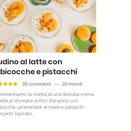
udino al latte con
lbicocche e pistacchi
20 commenti
—
20 minuti
presentiamo la ricetta di una delicata crema
latte profumata ai fiori d’arancio con
icocche caramellate al miele e pistacchi
ccanti. Ispirato...