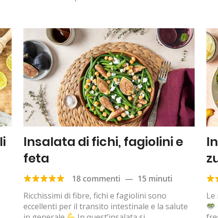
li
Insalata di fichi, fagiolini e
I
feta
z
18 commenti
—
15 minuti
Ricchissimi di fibre, fichi e fagiolini sono
Le 
eccellenti per il transito intestinale e la salute
in generale
In quest’insalata si
fre