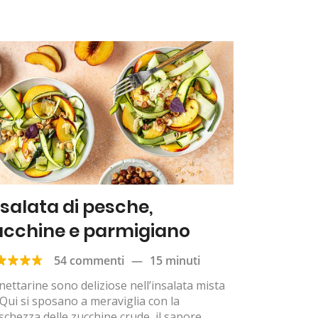
nsalata di pesche,
ucchine e parmigiano
54 commenti
—
15 minuti
nettarine sono deliziose nell’insalata mista
Qui si sposano a meraviglia con la
schezza delle zucchine crude, il sapore