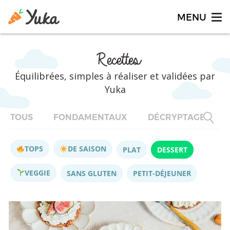
Recettes
Équilibrées, simples à réaliser et validées par
Yuka
TOUS
FONDAMENTAUX
DÉCRYPTAGES
TOPS
DE SAISON
PLAT
DESSERT
VEGGIE
SANS GLUTEN
PETIT-DÉJEUNER