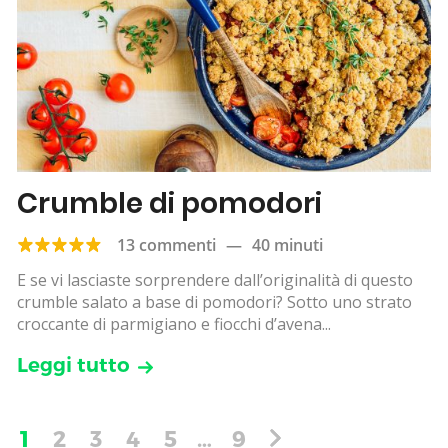
Crumble di pomodori
13 commenti
—
40 minuti
E se vi lasciaste sorprendere dall’originalità di questo
crumble salato a base di pomodori? Sotto uno strato
croccante di parmigiano e fiocchi d’avena...
Leggi tutto
1
2
3
4
5
…
9