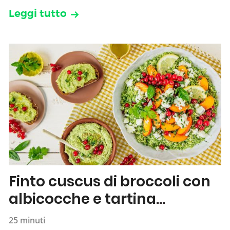
Leggi tutto
Finto cuscus di broccoli con
albicocche e tartina
all’hummus
25 minuti