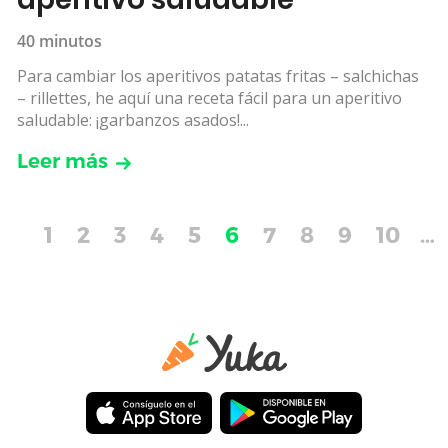
40 minutos
Para cambiar los aperitivos patatas fritas – salchichas
– rillettes, he aquí una receta fácil para un aperitivo
saludable: ¡garbanzos asados!...
Leer más
1
2
3
4
5
6
7
8
9
10
…