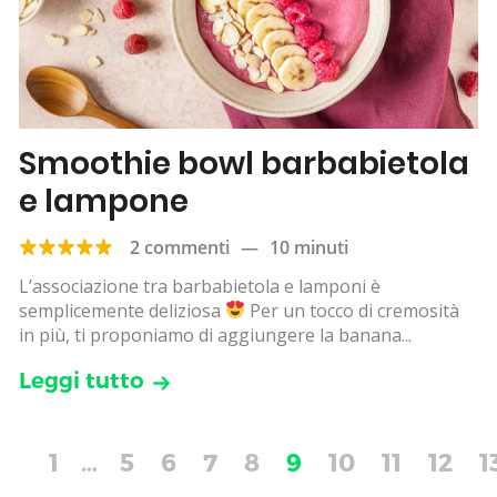
Smoothie bowl barbabietola
e lampone
2 commenti
—
10 minuti
L’associazione tra barbabietola e lamponi è
semplicemente deliziosa
Per un tocco di cremosità
in più, ti proponiamo di aggiungere la banana...
Leggi tutto
1
…
5
6
7
8
9
10
11
12
1